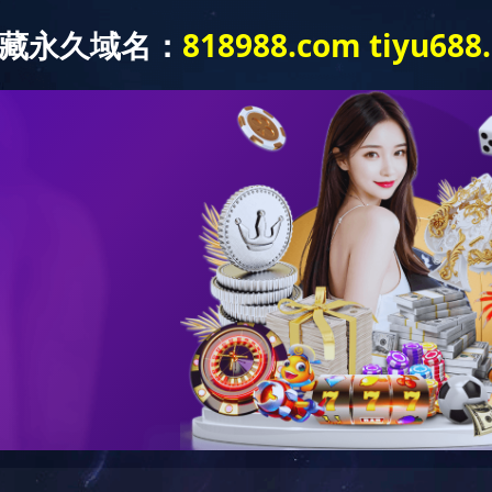
MK(中国)
业务介绍
投资者关系
媒
系
媒体中心
社会责任
加入我们
公司新闻
安全运营
人才理念
媒体聚焦
环境保护
员工发展
影像资料
公益活动
岗位招聘
媒体咨询
可持续发展
奖项荣誉