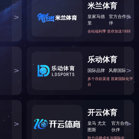
ENN EC Stock code: 600803.SH
Ji ICP Bei 15014906-1
网站建设：新鸿儒
页版登录入口
|
悟空中文官网登录入口
|
九游平台
|
云手机网页版入口
|