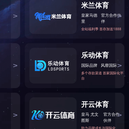
|
开云·官方端网页版登录入口
|
悟空中文官网登录入口
|
九游平台