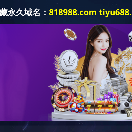
8
似攻击行为！
260105063628-36cd8603
以前往WAF控制台进行误报屏蔽设置，让您的访问不再被拦截