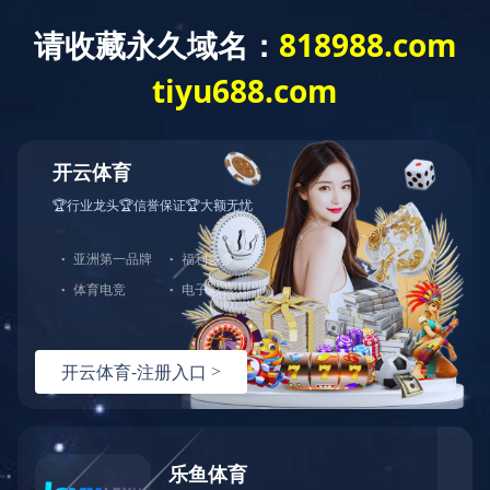
41
您的请求疑
事件ID：
90-clou-250-20
如果您是站长，您可