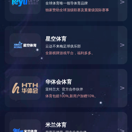
开云手机站官方版网站登录入口
|
开云官方在线入口
|
米兰体育
app官网入口
|
九游网页版·官方版在线入口
|
开云手机站登录入
口
|
开云·官方端网页版登录入口
|
悟空中文官网登录入口
|
九游
平台
|
云手机网页版入口
|