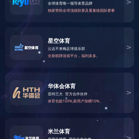
开云手机站官方版网站登录入口
|
开云官方在线入口
|
米兰体育
app官网入口
|
九游网页版·官方版在线入口
|
开云手机站登录入
口
|
开云·官方端网页版登录入口
|
悟空中文官网登录入口
|
九游
平台
|
云手机网页版入口
|