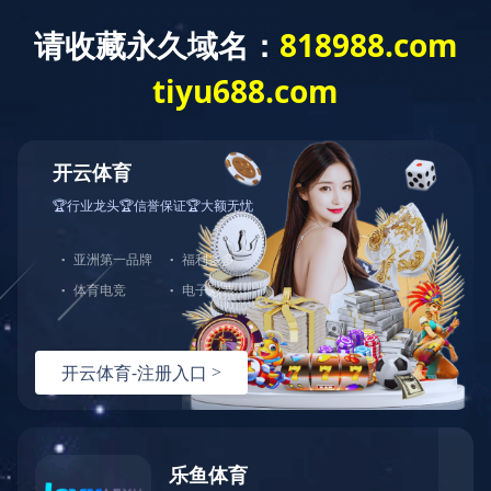
41
您的请求疑
事件ID：
90-clou-250-20
如果您是站长，您可